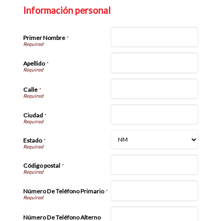
Información personal
Primer Nombre
*
Apellido
*
Calle
*
Ciudad
*
Estado
*
Código postal
*
Número De Teléfono Primario
*
Número De Teléfono Alterno