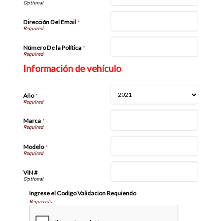
Dirección Del Email
*
Número De la Política
*
Información de vehículo
Año
*
Marca
*
Modelo
*
VIN #
Ingrese el Codigo Validacion Requiendo
Requerido