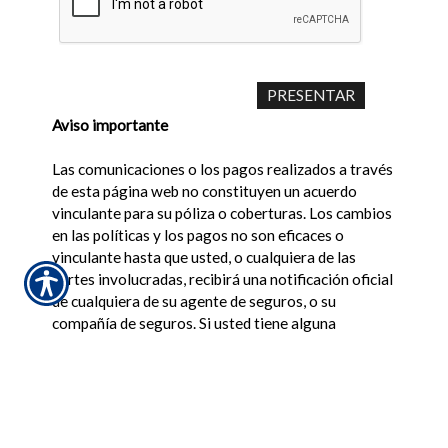
Aviso importante
Las comunicaciones o los pagos realizados a través
de esta página web no constituyen un acuerdo
vinculante para su póliza o coberturas. Los cambios
en las políticas y los pagos no son eficaces o
vinculante hasta que usted, o cualquiera de las
partes involucradas, recibirá una notificación oficial
de cualquiera de su agente de seguros, o su
compañía de seguros. Si usted tiene alguna
pregunta, no dude en
contactar con nosotros
. De
acuerdo con los términos de nuestra
política de
privacidad
en línea no vamos a vender su
información a terceros.