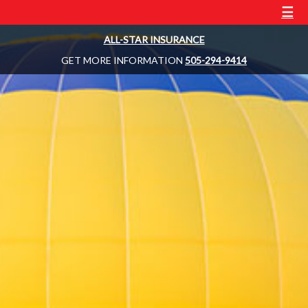
☰
ALL-STAR INSURANCE
GET MORE INFORMATION
505-294-9414