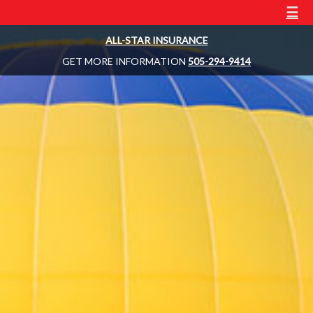
☰
ALL-STAR INSURANCE
GET MORE INFORMATION
505-294-9414