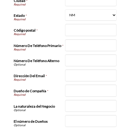
Ciudad
*
Estado
*
Código postal
*
Número De Teléfono Primario
*
Número De Teléfono Alterno
Dirección Del Email
*
Dueño de Compañía
*
La naturaleza del Negocio
El número de Dueños