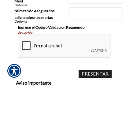
Mes)
Número de Asegurados
adicionales necesarias
Ingrese el Codigo Validacion Requiendo
Requerido
Aviso importante
Las comunicaciones o los pagos realizados a través
de esta página web no constituyen un acuerdo
vinculante para su póliza o coberturas. Los cambios
en las políticas y los pagos no son eficaces o
vinculante hasta que usted, o cualquiera de las
partes involucradas, recibirá una notificación oficial
de cualquiera de su agente de seguros, o su