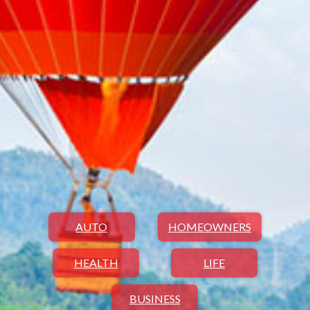
AUTO
HOMEOWNERS
HEALTH
LIFE
BUSINESS