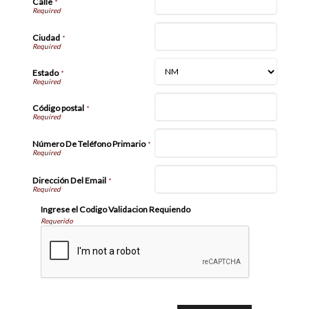
Calle
*
Ciudad
*
Estado
*
Código postal
*
Número De Teléfono Primario
*
Dirección Del Email
*
Ingrese el Codigo Validacion Requiendo
Requerido