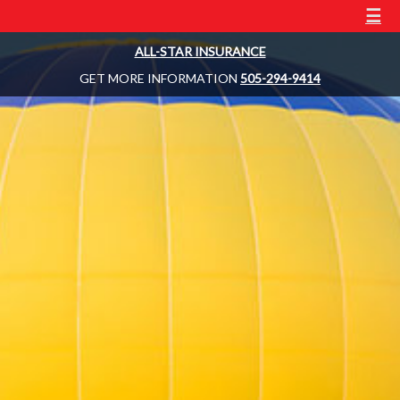
☰
ALL-STAR INSURANCE
GET MORE INFORMATION
505-294-9414