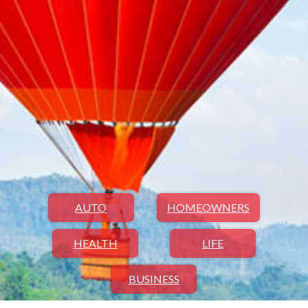
AUTO
HOMEOWNERS
HEALTH
LIFE
BUSINESS