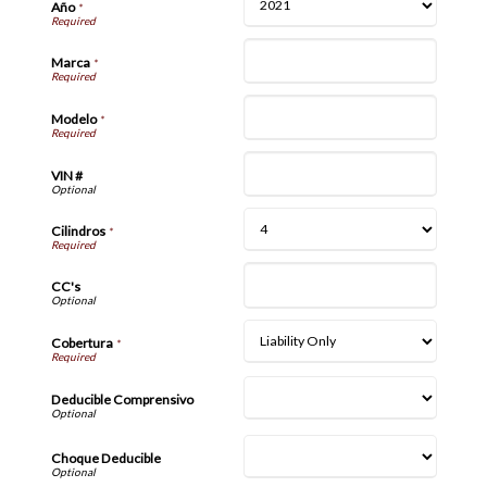
Año
*
Marca
*
Modelo
*
VIN #
Cilindros
*
CC's
Cobertura
*
Deducible Comprensivo
Choque Deducible