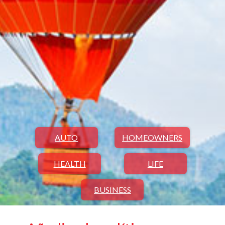
AUTO
HOMEOWNERS
HEALTH
LIFE
BUSINESS