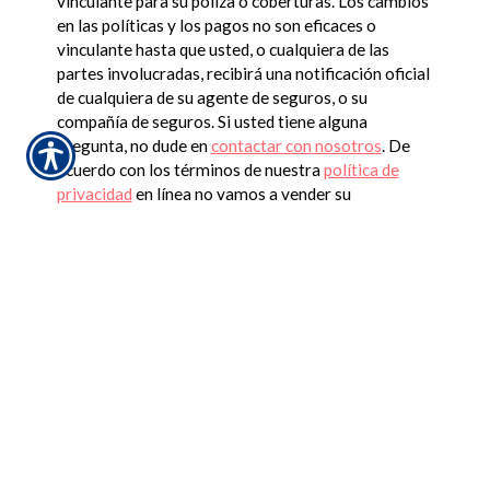
vinculante para su póliza o coberturas. Los cambios
en las políticas y los pagos no son eficaces o
vinculante hasta que usted, o cualquiera de las
partes involucradas, recibirá una notificación oficial
de cualquiera de su agente de seguros, o su
compañía de seguros. Si usted tiene alguna
pregunta, no dude en
contactar con nosotros
. De
acuerdo con los términos de nuestra
política de
privacidad
en línea no vamos a vender su
información a terceros.
Insurance Websites
Designed and Hosted by
Insurance Website Builder
CONNECT WITH US