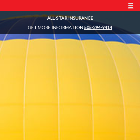
☰
ALL-STAR INSURANCE
GET MORE INFORMATION
505-294-9414