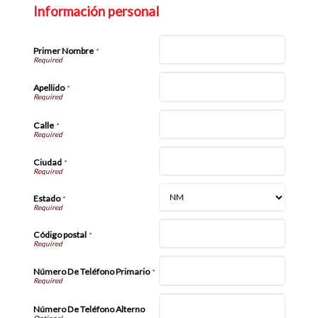
Información personal
Primer Nombre
*
Apellido
*
Calle
*
Ciudad
*
Estado
*
Código postal
*
Número De Teléfono Primario
*
Número De Teléfono Alterno