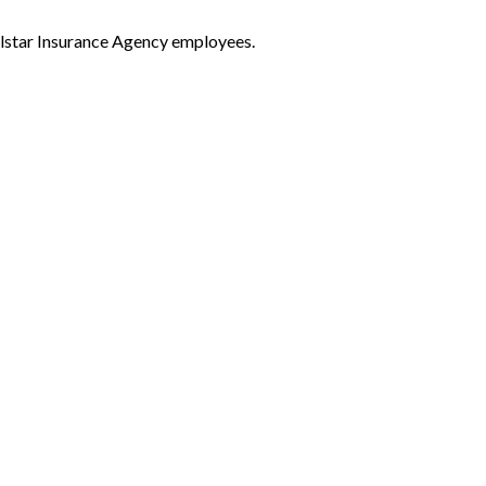
llstar Insurance Agency employees.
ice
r