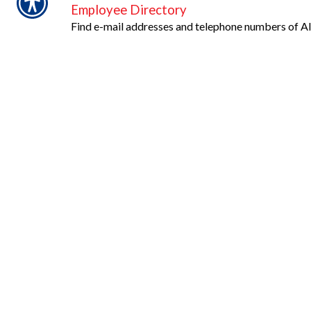
Employee Directory
Find e-mail addresses and telephone numbers of A
Diane Westfall
Personal Lines Manager
Ramona Torrez
Personal Lines Customer Serv
Carol Guerra
Commercial Manager/Owne
Terri Ketelsen
Commercial Producer