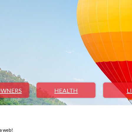
WNERS
HEALTH
L
na web!