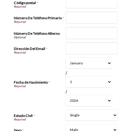
Código postal
*
Número De Teléfono Primario
*
Número De Teléfono Alterno
Dirección Del Email
*
/
Fecha de Nacimiento
*
/
Estado Civil
*
Sexo
*