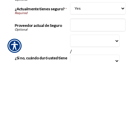
¿Actualmente tienes seguro?
*
Proveedor actual de Seguro
/
¿Si no, cuándo duró usted tiene
el seguro?
/
¿Alquila usted o posee su hogar?
¿Cómo te enteraste de
nosotros?
Ingrese el Codigo Validacion Requiendo
Requerido