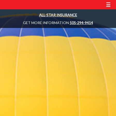
☰
ALL-STAR INSURANCE
GET MORE INFORMATION
505-294-9414