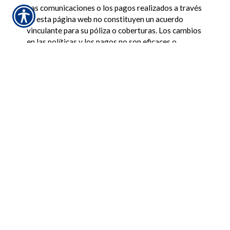
Las comunicaciones o los pagos realizados a través
de esta página web no constituyen un acuerdo
vinculante para su póliza o coberturas. Los cambios
en las políticas y los pagos no son eficaces o
vinculante hasta que usted, o cualquiera de las
partes involucradas, recibirá una notificación oficial
de cualquiera de su agente de seguros, o su
compañía de seguros. Si usted tiene alguna
pregunta, no dude en
contactar con nosotros
. De
acuerdo con los términos de nuestra
política de
privacidad
en línea no vamos a vender su
información a terceros.
Insurance Websites
Designed and Hosted by
Insurance Website Builder