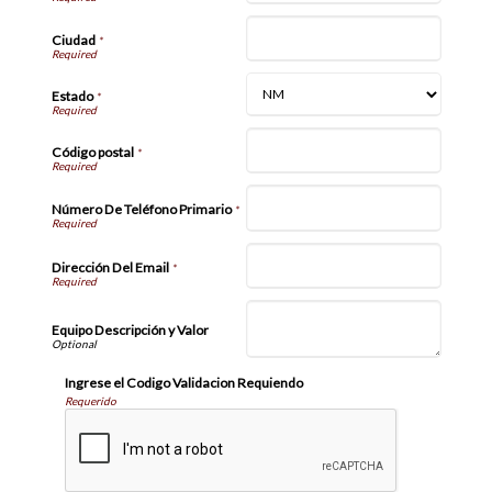
Ciudad
*
Estado
*
Código postal
*
Número De Teléfono Primario
*
Dirección Del Email
*
Equipo Descripción y Valor
Ingrese el Codigo Validacion Requiendo
Requerido