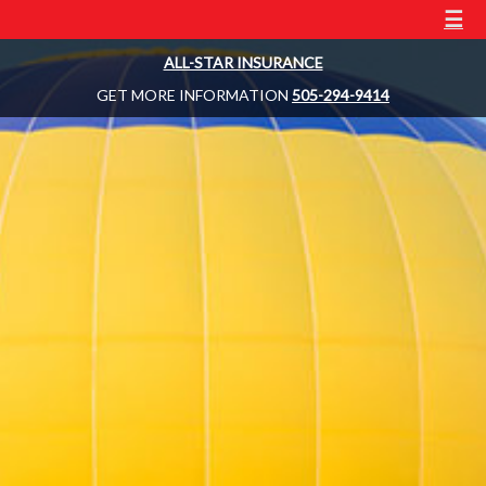
☰
ALL-STAR INSURANCE
GET MORE INFORMATION
505-294-9414