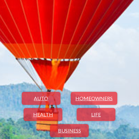
AUTO
HOMEOWNERS
HEALTH
LIFE
BUSINESS