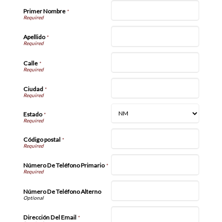
Primer Nombre
*
Apellido
*
Calle
*
Ciudad
*
Estado
*
Código postal
*
Número De Teléfono Primario
*
Número De Teléfono Alterno
Dirección Del Email
*