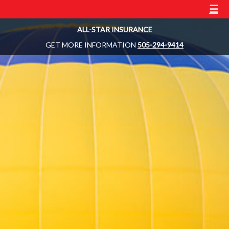
☰
ALL-STAR INSURANCE
GET MORE INFORMATION
505-294-9414